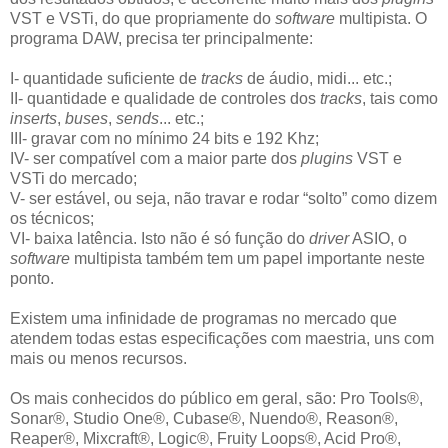
VST e VSTi, do que propriamente do
software
multipista. O
programa DAW, precisa ter principalmente:
I- quantidade suficiente de
tracks
de áudio, midi... etc.;
II- quantidade e qualidade de controles dos
tracks
, tais como
inserts
,
buses
,
sends
... etc.;
III- gravar com no mínimo 24 bits e 192 Khz;
IV- ser compatível com a maior parte dos
plugins
VST e
VSTi do mercado;
V- ser estável, ou seja, não travar e rodar “solto” como dizem
os técnicos;
VI- baixa latência. Isto não é só função do
driver
ASIO, o
software
multipista também tem um papel importante neste
ponto.
Existem uma infinidade de programas no mercado que
atendem todas estas especificações com maestria, uns com
mais ou menos recursos.
Os mais conhecidos do público em geral, são: Pro Tools®,
Sonar®, Studio One®, Cubase®, Nuendo®, Reason®,
Reaper®, Mixcraft®, Logic®, Fruity Loops®, Acid Pro®,